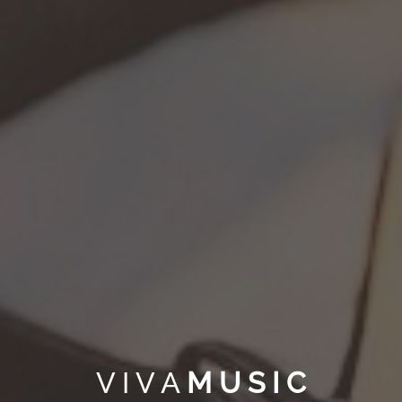
V I V A
M U S I C